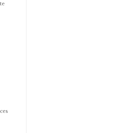
te
aces