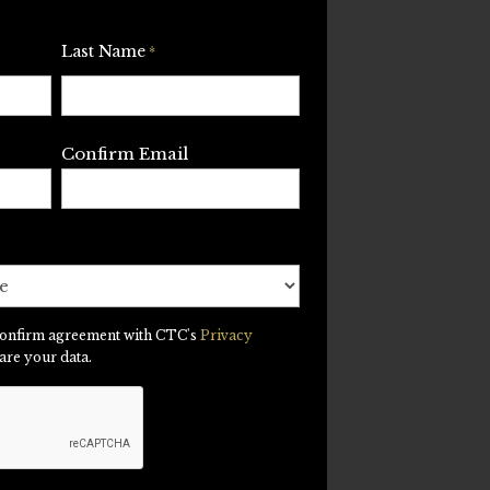
Last Name
*
Confirm Email
 confirm agreement with CTC's
Privacy
hare your data.