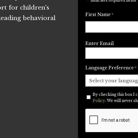
"
*
" indicates required fields
rt for children's
First Name
*
eading behavioral
Email
Enter Email
*
Language Preference
*
By checking this box I
Privacy
Policy
. We will never s
*
CAPTCHA