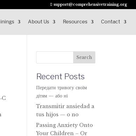
support@comprehensivetraining.org
inings
About Us
Resources
Contact
Search
Recent Posts
Передати тривогу своїм
дітям — або ні
T‑C
Transmitir ansiedad a
n
tus hijos — o no
Passing Anxiety Onto
Your Children – Or