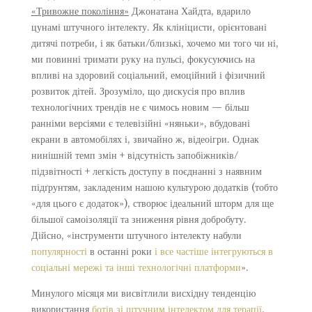
«Тривожне покоління»
Джонатана Хайдта, вдарило
цунамі штучного інтелекту. Як клініцисти, орієнтовані
дитячі потреби, і як батьки/близькі, хочемо ми того чи ні,
ми повинні тримати руку на пульсі, фокусуючись на
впливі на здоровий соціальний, емоційний і фізичний
розвиток дітей. Зрозуміло, що дискусія про вплив
технологічних трендів не є чимось новим — більш
ранніми версіями є телевізійні «няньки», вбудовані
екрани в автомобілях і, звичайно ж, відеоігри. Однак
нинішній темп змін + відсутність запобіжників/
підзвітності + легкість доступу в поєднанні з наявним
підґрунтям, закладеним нашою культурою додатків (тобто
«для цього є додаток»), створює ідеальний шторм для ще
більшої самоізоляції та зниження рівня добробуту.
Дійсно, «інструменти штучного інтелекту набули
популярності
в останні роки
і все частіше інтегруються в
соціальні мережі та інші технологічні платформи
».
Минулого місяця ми висвітлили висхідну тенденцію
використання
ботів зі штучним інтелектом для терапії
,