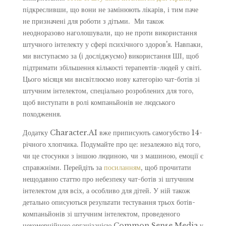
підкресливши, що вони не замінюють лікарів, і тим паче
не призначені для роботи з дітьми. Ми також
неодноразово наголошували, що не проти використання
штучного інтелекту у сфері психічного здоров'я. Навпаки,
ми виступаємо за (і досліджуємо) використання ШІ, щоб
підтримати збільшення кількості терапевтів-людей у світі.
Цього місяця ми висвітлюємо нову категорію чат-ботів зі
штучним інтелектом, спеціально розроблених для того,
щоб виступати в ролі компаньйонів не людського
походження.
Додатку Character.AI вже приписують самогубство 14-
річного хлопчика. Подумайте про це: незалежно від того,
чи це стосунки з іншою людиною, чи з машиною, емоції є
справжніми. Перейдіть за
посиланням
, щоб прочитати
нещодавню статтю про небезпеку чат-ботів зі штучним
інтелектом для всіх, а особливо для дітей. У ній також
детально описуються результати тестування трьох ботів-
компаньйонів зі штучним інтелектом, проведеного
некомерційною організацією Common Sense Media у