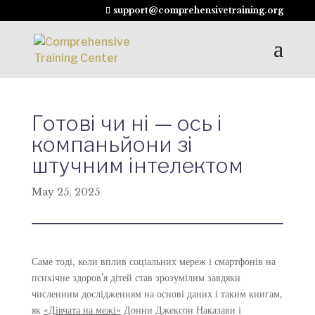
support@comprehensivetraining.org
Готові чи ні — ось і
компаньйони зі
штучним інтелектом
May 25, 2025
Саме тоді, коли вплив соціальних мереж і смартфонів на
психічне здоров'я дітей став зрозумілим завдяки
численним дослідженням на основі даних і таким книгам,
як
«Дівчата на межі»
Донни Джексон Наказави і