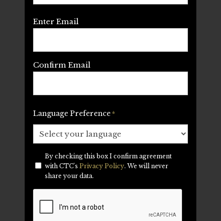
Email
Enter Email
*
Confirm Email
Language Preference
*
By checking this box I confirm agreement
Privacy
with CTC's
Privacy Policy
. We will never
*
share your data.
CAPTCHA